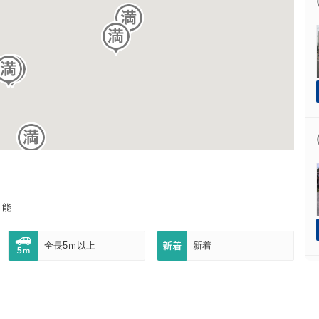
可能
全長5ｍ以上
新着