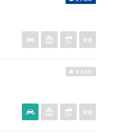
－７
14,300
月額
円(税込)
モータープール髙木Ⅰ駐車場
福岡市西区姪の浜５丁目８７２、８８９
月額
モータープール髙木Ⅱ駐車場
福岡市西区内浜１丁目１０１５－３
月額