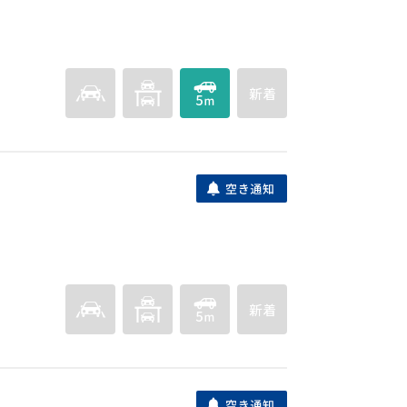
姪浜ＳＳ駐車場
福岡市西区姪の浜６丁目２７８８
月額
姪浜Ｓ・Ｔパーキング
福岡市西区姪浜駅南２丁目１７、２２
月額
姪浜モータープール駐車場
福岡市西区姪の浜１丁目３５２－５，３５２