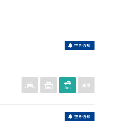
目1451-1
月額
小戸西パーキング
福岡市西区小戸３丁目１７９１－９５
月額
下山門モータープール駐車場
福岡市西区下山門１丁目５－７
月額