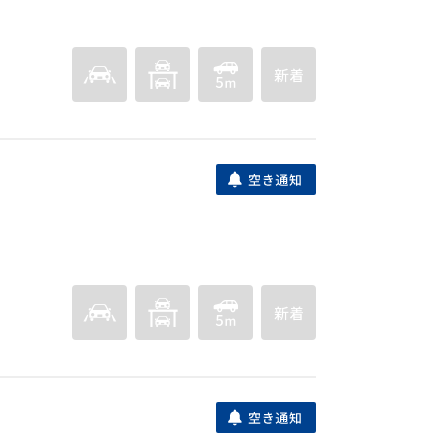
髙井パーキング
福岡市西区姪の浜４丁目４－８
月額
豊浜２丁目駐車場
福岡市西区豊浜２丁目２６－１９
9,900
月額
円(税込)